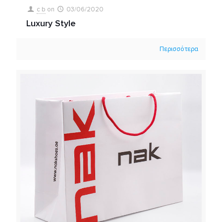
c b
on
03/06/2020
Luxury Style
Περισσότερα