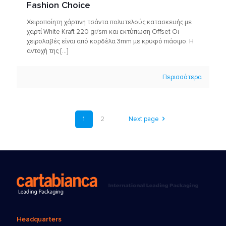
Fashion Choice
Χειροποίητη χάρτινη τσάντα πολυτελούς κατασκευής με
χαρτί White Kraft 220 gr/sm και εκτύπωση Offset Οι
χειρολαβές είναι από κορδέλα 3mm με κρυφό πιάσιμο. Η
αντοχή της
[…]
Περισσότερα
1
2
Next page
Headquarters