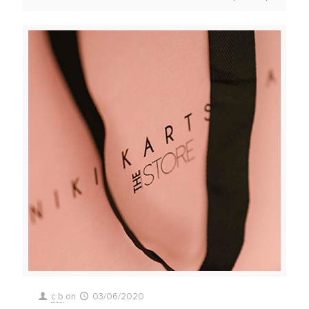
c b
on
03/06/2020