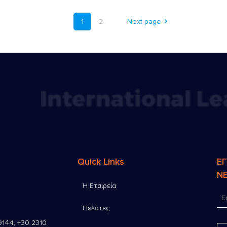
1
2
Next page
Quick Links
Ε
N
Η Εταιρεία
Πελάτες
9144
,
+30 2310