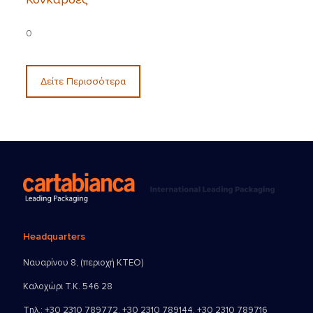
0
Δείτε Περισσότερα
Headquarters
Ναυαρίνου 8, (περιοχή ΚΤΕΟ)
Καλοχώρι Τ.Κ. 546 28
Τηλ.:
+30 2310 789772
,
+30 2310 789144
,
+30 2310 789716