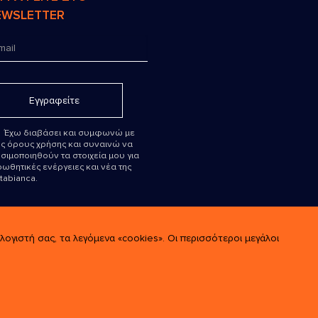
EWSLETTER
Έχω διαβάσει και συμφωνώ με
ς όρους χρήσης και συναινώ να
σιμοποιηθούν τα στοιχεία μου για
ωθητικές ενέργειες και νέα της
tabianca.
γιστή σας, τα λεγόμενα «cookies». Οι περισσότεροι μεγάλοι
×