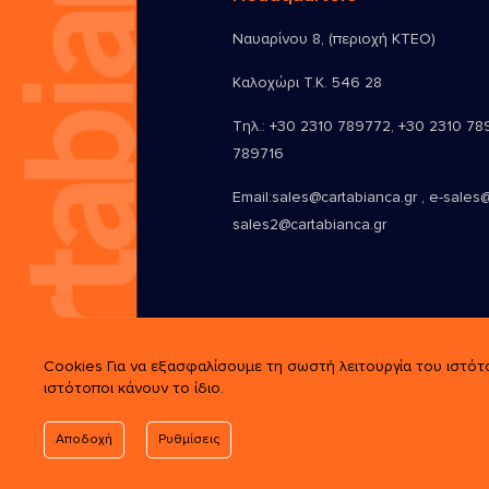
Ναυαρίνου 8, (περιοχή ΚΤΕΟ)
Καλοχώρι Τ.Κ. 546 28
Τηλ.:
+30 2310 789772
,
+30 2310 78
789716
Email:
sales@cartabianca.gr , e-sales@
sales2@cartabianca.gr
Cookies Για να εξασφαλίσουμε τη σωστή λειτουργία του ιστότ
ιστότοποι κάνουν το ίδιο.
Αποδοχή
Ρυθμίσεις
© 2026 Cartabianca. All Rights Rese