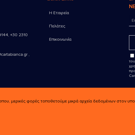
N
Η Εταιρεία
Πελάτες
9144
,
+30 2310
Επικοινωνία
cartabianca.gr ,
του
χρη
προ
Car
οπου, μερικές φορές τοποθετούμε μικρά αρχεία δεδομένων στον υπολο
rved.