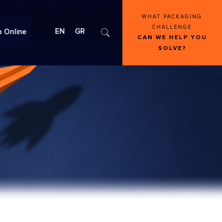
WHAT PACKAGING
CHALLENGE
EN
GR
 Online
CAN WE HELP YOU
SOLVE?