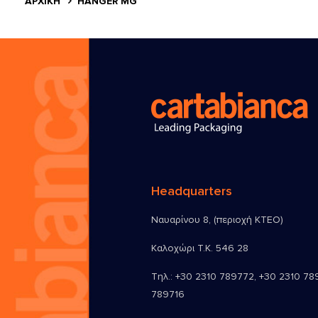
ΑΡΧΙΚΗ
HANGER MG
Headquarters
Ναυαρίνου 8, (περιοχή ΚΤΕΟ)
Καλοχώρι Τ.Κ. 546 28
Τηλ.:
+30 2310 789772
,
+30 2310 78
789716