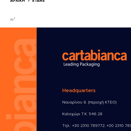
ΑΡΧΙΚΗ
STARS
m²
Headquarters
Ναυαρίνου 8, (περιοχή ΚΤΕΟ)
Καλοχώρι Τ.Κ. 546 28
Τηλ.:
+30 2310 789772
,
+30 2310 78