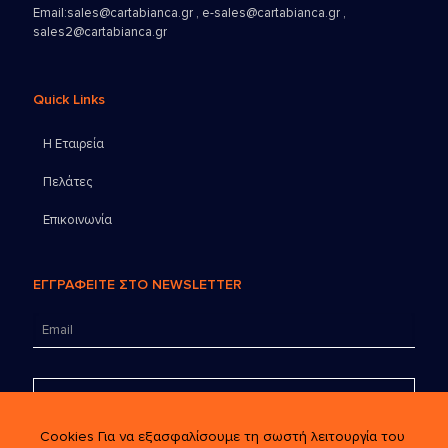
Email:
sales@cartabianca.gr , e-sales@cartabianca.gr ,
sales2@cartabianca.gr
Quick Links
Η Εταιρεία
Πελάτες
Επικοινωνία
ΕΓΓΡΑΦΕΙΤΕ ΣΤΟ NEWSLETTER
Cookies Για να εξασφαλίσουμε τη σωστή λειτουργία του
Έχω διαβάσει και συμφωνώ με τους όρους χρήσης και συναινώ να