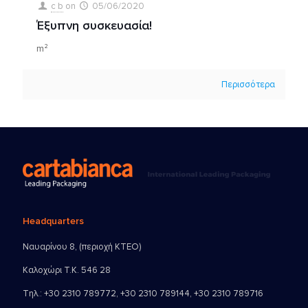
c b
on
05/06/2020
Έξυπνη συσκευασία!
m²
Περισσότερα
Headquarters
Ναυαρίνου 8, (περιοχή ΚΤΕΟ)
Καλοχώρι Τ.Κ. 546 28
Τηλ.:
+30 2310 789772
,
+30 2310 789144
,
+30 2310 789716