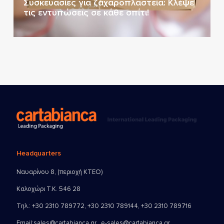
Συσκευασίες για ζαχαροπλαστεία: Κλέψε
τις εντυπώσεις σε κάθε σπίτι!
Headquarters
Ναυαρίνου 8, (περιοχή ΚΤΕΟ)
Καλοχώρι Τ.Κ. 546 28
Τηλ.:
+30 2310 789772
,
+30 2310 789144
,
+30 2310 789716
Email:
sales@cartabianca.gr , e-sales@cartabianca.gr ,