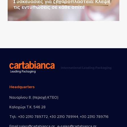
Συσκευασίες για ζαχαροπλαστεία: Κλέψε
τις εντυπώσεις σε κάθε σπίτι!
Headquarters
Ναυαρίνου 8, (περιοχή ΚΤΕΟ)
Καλοχώρι Τ.Κ. 546 28
Τηλ.:
+30 2310 789772
,
+30 2310 789144
,
+30 2310 789716
Email:
sales@cartabianca.gr , e-sales@cartabianca.gr ,