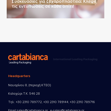
Συσκευασίες για ζαχαροπλαστεία: Κλέψε
τις εντυπώσεις σε κάθε σπίτι!
Headquarters
Ναυαρίνου 8, (περιοχή ΚΤΕΟ)
Καλοχώρι Τ.Κ. 546 28
Τηλ.:
+30 2310 789772
,
+30 2310 789144
,
+30 2310 789716
Email:
sales@cartabianca.gr , e-sales@cartabianca.gr ,