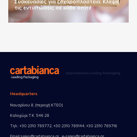
Συσκευασίες για ζαχαροπλαστεία: Κλέψε
τις εντυπώσεις σε κάθε σπίτι!
Headquarters
Ναυαρίνου 8, (περιοχή ΚΤΕΟ)
Καλοχώρι Τ.Κ. 546 28
Τηλ.:
+30 2310 789772
,
+30 2310 789144
,
+30 2310 789716
Email:
sales@cartabianca.gr , e-sales@cartabianca.gr ,