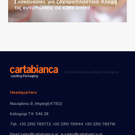
Συσκευασίες για ζαχαροπλαστεία: Κλέψε
τις εντυπώσεις σε κάθε σπίτι!
Headquarters
Ναυαρίνου 8, (περιοχή ΚΤΕΟ)
Καλοχώρι Τ.Κ. 546 28
Τηλ.:
+30 2310 789772
,
+30 2310 789144
,
+30 2310 789716
Email:
sales@cartabianca.gr , e-sales@cartabianca.gr ,