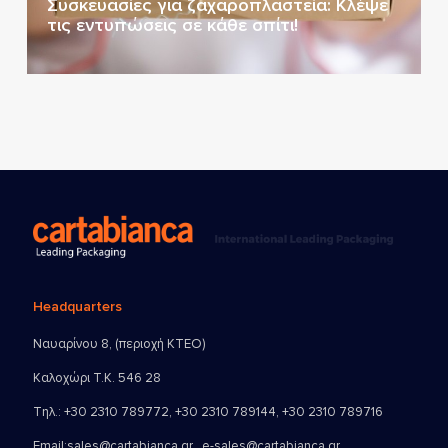
Συσκευασίες για ζαχαροπλαστεία: Κλέψε
τις εντυπώσεις σε κάθε σπίτι!
Headquarters
Ναυαρίνου 8, (περιοχή ΚΤΕΟ)
Καλοχώρι Τ.Κ. 546 28
Τηλ.:
+30 2310 789772
,
+30 2310 789144
,
+30 2310 789716
Email:
sales@cartabianca.gr , e-sales@cartabianca.gr ,