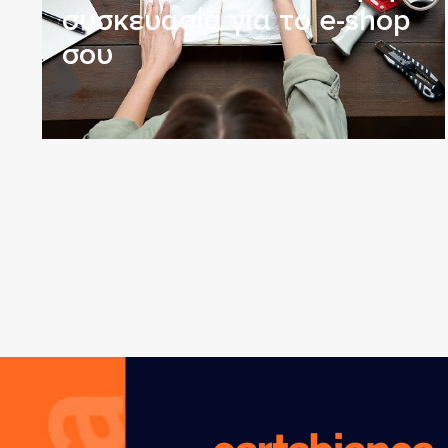
συσκευασία για το e-shop
σου