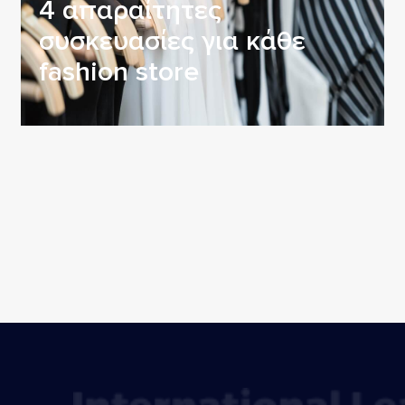
4 απαραίτητες
συσκευασίες για κάθε
fashion store