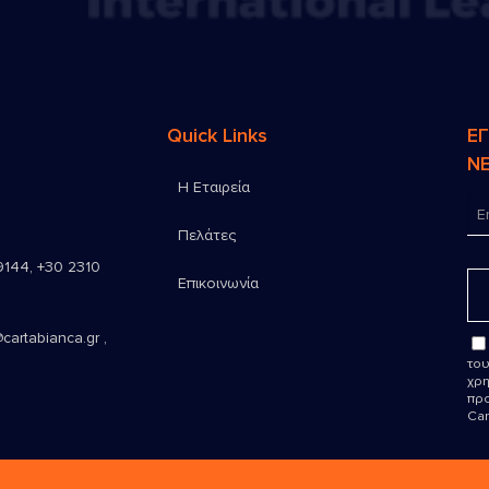
Quick Links
Ε
N
Η Εταιρεία
Πελάτες
9144
,
+30 2310
Επικοινωνία
cartabianca.gr ,
του
χρη
προ
Car