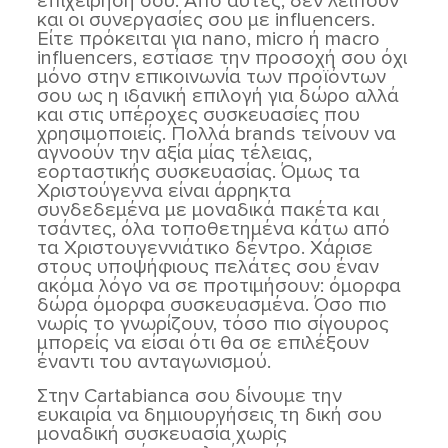
επιχείρησή σου. Από αυτές, δεν λείπουν
και οι συνεργασίες σου με influencers.
Είτε πρόκειται για nano, micro ή macro
influencers, εστίασε την προσοχή σου όχι
μόνο στην επικοινωνία των προϊόντων
σου ως η ιδανική επιλογή για δώρο αλλά
και στις υπέροχες συσκευασίες που
χρησιμοποιείς. Πολλά brands τείνουν να
αγνοούν την αξία μίας τέλειας,
εορταστικής συσκευασίας. Όμως τα
Χριστούγεννα είναι άρρηκτα
συνδεδεμένα με μοναδικά πακέτα και
τσάντες, όλα τοποθετημένα κάτω από
τα Χριστουγεννιάτικο δέντρο. Χάρισε
στους υποψήφιους πελάτες σου έναν
ακόμα λόγο να σε προτιμήσουν: όμορφα
δώρα όμορφα συσκευασμένα. Όσο πιο
νωρίς το γνωρίζουν, τόσο πιο σίγουρος
μπορείς να είσαι ότι θα σε επιλέξουν
έναντι του ανταγωνισμού.
Στην Cartabianca σου δίνουμε την
ευκαιρία να δημιουργήσεις τη δική σου
μοναδική συσκευασία χωρίς