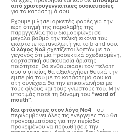
να έχεις προνοήσει και εσύ σε
απόθεμα
από χριστουγεννιάτικες συσκευασίες
για το κατάστημά σου.
Έχουμε μιλήσει αρκετές φορές για την
ιερή στιγμή της παραλαβής της
παραγγελίας που διαμορφώνει σε
μεγάλο βαθμό την τελική εικόνα του
εκάστοτε καταναλωτή για το brand σου.
Ο λόγος Νο3
σχετίζεται λοιπόν με το
γεγονός ότι μία προσεκτικά σχεδιασμένη,
εορταστική συσκευασία άριστης
ποιότητας θα ενθουσιάσει τον πελάτη
σου ο οποίος θα αξιολογήσει θετικά την
εμπειρία του με το κατάστημά σου και
στη συνέχεια θα την επικοινωνήσει με
τους φίλους και τους γνωστούς του. Μην
υποτιμάς ποτέ τη δύναμη του
“
word
of
mouth
”.
Και φτάνουμε στον λόγο Νο4
που
περιλαμβάνει όλες τις ενέργειες που θα
προγραμματίσεις για την περίοδο
προκειμένου να προωθήσεις την