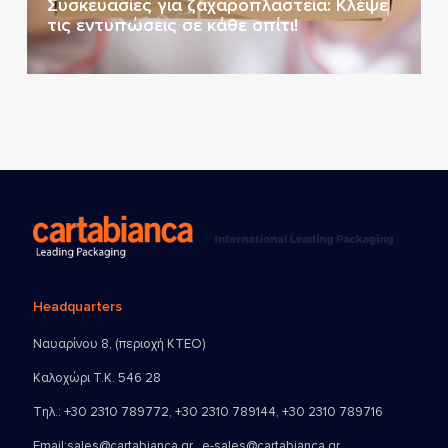
Συσκευασίες για ζαχαροπλαστεία: Κλέψε
τις εντυπώσεις σε κάθε σπίτι!
Headquarters
Ναυαρίνου 8, (περιοχή ΚΤΕΟ)
Καλοχώρι Τ.Κ. 546 28
Τηλ.:
+30 2310 789772
,
+30 2310 789144
,
+30 2310 789716
Email:
sales@cartabianca.gr , e-sales@cartabianca.gr ,