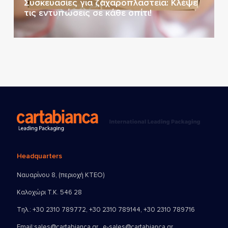
Συσκευασίες για ζαχαροπλαστεία: Κλέψε
τις εντυπώσεις σε κάθε σπίτι!
Headquarters
Ναυαρίνου 8, (περιοχή ΚΤΕΟ)
Καλοχώρι Τ.Κ. 546 28
Τηλ.:
+30 2310 789772
,
+30 2310 789144
,
+30 2310 789716
Email:
sales@cartabianca.gr , e-sales@cartabianca.gr ,