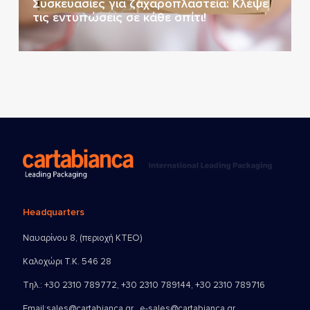
Συσκευασίες για ζαχαροπλαστεία: Κλέψε
τις εντυπώσεις σε κάθε σπίτι!
Headquarters
Ναυαρίνου 8, (περιοχή ΚΤΕΟ)
Καλοχώρι Τ.Κ. 546 28
Τηλ.:
+30 2310 789772
,
+30 2310 789144
,
+30 2310 789716
Email:
sales@cartabianca.gr , e-sales@cartabianca.gr ,